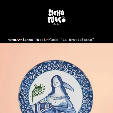
Skip
to
content
Home
>
Arianna Tucci
>
Plate "La Bruttafatta"