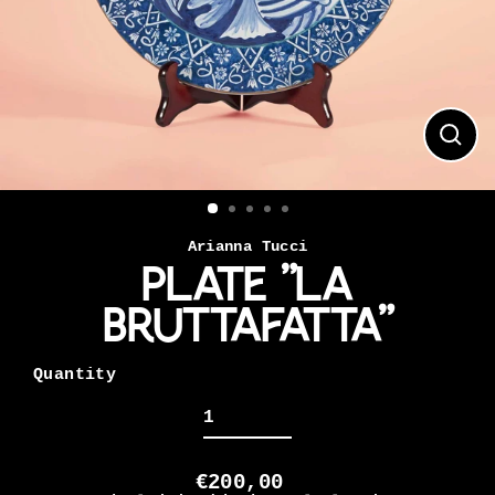
CLO
(ES
Arianna Tucci
Plate "La
Bruttafatta"
Quantity
€200,00